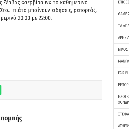
ς Ζέρβας «σερβίρουν» το καθημερινό
ΕΠΙΘΕ
Στο… πιάτο μπαίνουν ειδήσεις, ρεπορτάζ,
GAME 
μερινά 20:00 με 22:00.
ΤA «Π
ΑΡΗΣ 
ΝΙΚΟΣ
ΜΑΝΩΛ
FAIR P
ΡΕΠΟΡ
ΗΧΟΓΡ
ΧΟΝΔ
ΣΤΕΦΑ
κπομπής
ATHEN