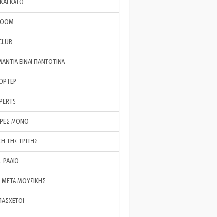
ΚΑΙ ΚΑΤΩ
ROOM
 CLUB
ΜΑΝΤΙΑ ΕΙΝΑΙ ΠΑΝΤΟΤΙΝΑ
ΠΟΡΤΕΡ
XPERTS
ΕΡΕΣ ΜΟΝΟ
ΣΗ ΤΗΣ ΤΡΙΤΗΣ
… ΡΑΔΙΟ
 ΜΕΤΑ ΜΟΥΣΙΚΗΣ
ΠΑΣΧΕΤΟΙ