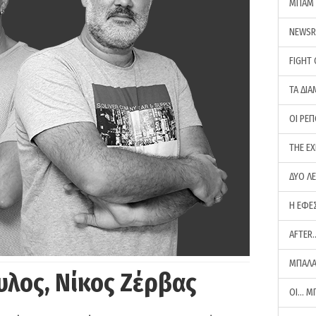
ΜΠΑΜ 
NEWS
FIGHT
ΤΑ ΔΙΑ
ΟΙ ΡΕ
THE E
ΔΥΟ Λ
Η ΕΦΕ
AFTER
ΜΠΑΛΑ
υλος, Νίκος Ζέρβας
ΟΙ… Μ