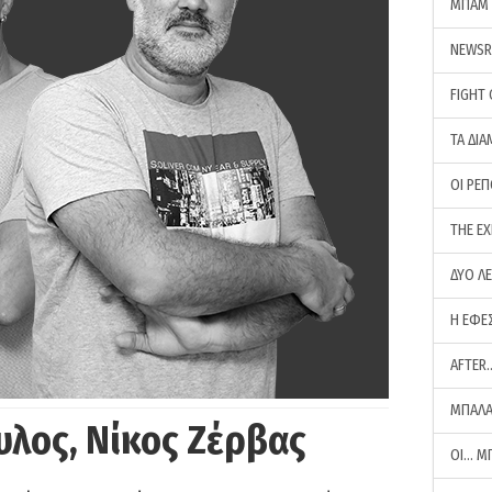
ΜΠΑΜ 
NEWS
FIGHT
ΤΑ ΔΙΑ
ΟΙ ΡΕ
THE E
ΔΥΟ Λ
Η ΕΦΕ
AFTER
ΜΠΑΛΑ
υλος, Νίκος Ζέρβας
ΟΙ… Μ