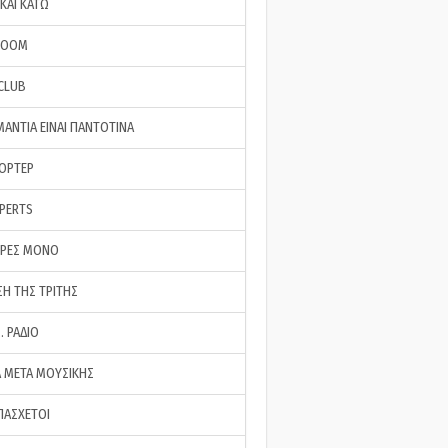
ΚΑΙ ΚΑΤΩ
ROOM
 CLUB
ΜΑΝΤΙΑ ΕΙΝΑΙ ΠΑΝΤΟΤΙΝΑ
ΠΟΡΤΕΡ
XPERTS
ΕΡΕΣ ΜΟΝΟ
ΣΗ ΤΗΣ ΤΡΙΤΗΣ
… ΡΑΔΙΟ
 ΜΕΤΑ ΜΟΥΣΙΚΗΣ
ΠΑΣΧΕΤΟΙ