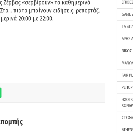
ς Ζέρβας «σερβίρουν» το καθημερινό
ΕΠΙΘΕ
Στο… πιάτο μπαίνουν ειδήσεις, ρεπορτάζ,
GAME 
μερινά 20:00 με 22:00.
ΤA «Π
ΑΡΗΣ 
ΝΙΚΟΣ
ΜΑΝΩΛ
FAIR P
ΡΕΠΟΡ
ΗΧΟΓΡ
ΧΟΝΔ
ΣΤΕΦΑ
κπομπής
ATHEN