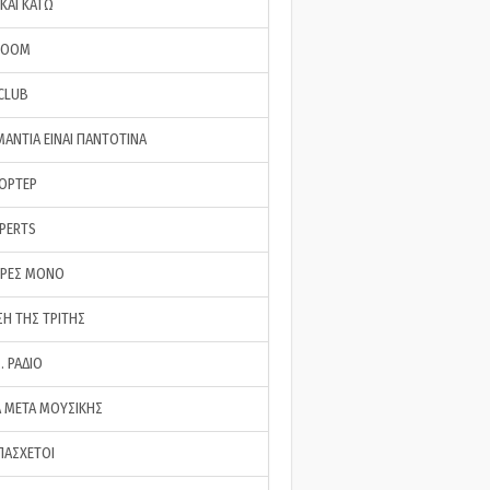
ΚΑΙ ΚΑΤΩ
ROOM
 CLUB
ΜΑΝΤΙΑ ΕΙΝΑΙ ΠΑΝΤΟΤΙΝΑ
ΠΟΡΤΕΡ
XPERTS
ΕΡΕΣ ΜΟΝΟ
ΣΗ ΤΗΣ ΤΡΙΤΗΣ
… ΡΑΔΙΟ
 ΜΕΤΑ ΜΟΥΣΙΚΗΣ
ΠΑΣΧΕΤΟΙ