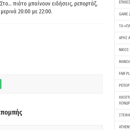
ΕΠΙΘΕ
Στο… πιάτο μπαίνουν ειδήσεις, ρεπορτάζ,
μερινά 20:00 με 22:00.
GAME 
ΤA «Π
ΑΡΗΣ 
ΝΙΚΟΣ
ΜΑΝΩΛ
FAIR P
ΡΕΠΟΡ
ΗΧΟΓΡ
ΧΟΝΔ
κπομπής
ΣΤΕΦΑ
ATHEN