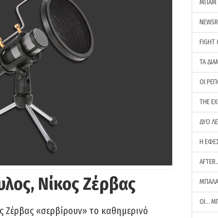
ΜΠΑΜ 
NEWS
FIGHT
ΤΑ ΔΙΑ
ΟΙ ΡΕ
THE E
ΔΥΟ Λ
Η ΕΦΕ
AFTER
υλος, Νίκος Ζέρβας
ΜΠΑΛΑ
ΟΙ… Μ
ς Ζέρβας «σερβίρουν» το καθημερινό