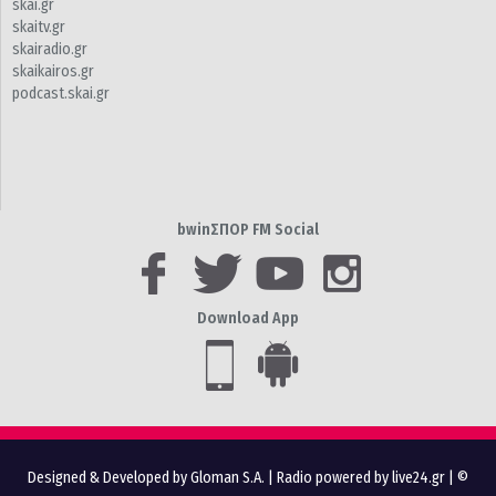
skai.gr
skaitv.gr
skairadio.gr
skaikairos.gr
podcast.skai.gr
bwinΣΠΟΡ FM Social
Download App
Designed & Developed by Gloman S.A.
|
Radio powered by live24.gr
| ©