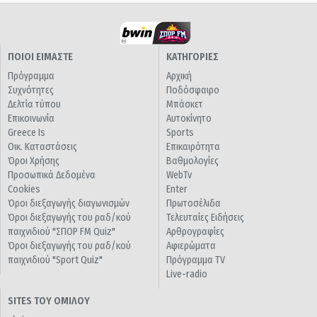
ΠΟΙΟΙ ΕΙΜΑΣΤΕ
ΚΑΤΗΓΟΡΙΕΣ
Πρόγραμμα
Αρχική
Συχνότητες
Ποδόσφαιρο
Δελτία τύπου
Μπάσκετ
Επικοινωνία
Αυτοκίνητο
Greece Is
Sports
Οικ. Καταστάσεις
Επικαιρότητα
Όροι Χρήσης
Βαθμολογίες
Προσωπικά Δεδομένα
WebTv
Cookies
Enter
Όροι διεξαγωγής διαγωνισμών
Πρωτοσέλιδα
Όροι διεξαγωγής του ραδ/κού
Τελευταίες Ειδήσεις
παιχνιδιού "ΣΠΟΡ FM Quiz"
Αρθρογραφίες
Όροι διεξαγωγής του ραδ/κού
Αφιερώματα
παιχνιδιού "Sport Quiz"
Πρόγραμμα TV
Live-radio
SITES ΤΟΥ ΟΜΙΛΟΥ