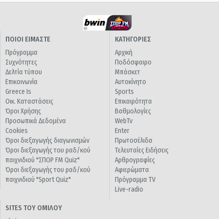
ΠΟΙΟΙ ΕΙΜΑΣΤΕ
ΚΑΤΗΓΟΡΙΕΣ
Πρόγραμμα
Αρχική
Συχνότητες
Ποδόσφαιρο
Δελτία τύπου
Μπάσκετ
Επικοινωνία
Αυτοκίνητο
Greece Is
Sports
Οικ. Καταστάσεις
Επικαιρότητα
Όροι Χρήσης
Βαθμολογίες
Προσωπικά Δεδομένα
WebTv
Cookies
Enter
Όροι διεξαγωγής διαγωνισμών
Πρωτοσέλιδα
Όροι διεξαγωγής του ραδ/κού
Τελευταίες Ειδήσεις
παιχνιδιού "ΣΠΟΡ FM Quiz"
Αρθρογραφίες
Όροι διεξαγωγής του ραδ/κού
Αφιερώματα
παιχνιδιού "Sport Quiz"
Πρόγραμμα TV
Live-radio
SITES ΤΟΥ ΟΜΙΛΟΥ