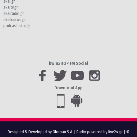
skai.gr
skaitv.gr
skairadio.gr
skaikairos.gr
podcast.skai.gr
bwinΣΠΟΡ FM Social
Download App
Designed & Developed by Gloman S.A.
|
Radio powered by live24.gr
| ©