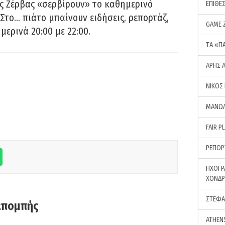
ς Ζέρβας «σερβίρουν» το καθημερινό
ΕΠΙΘΕ
Στο… πιάτο μπαίνουν ειδήσεις, ρεπορτάζ,
GAME 
μερινά 20:00 με 22:00.
ΤA «Π
ΑΡΗΣ 
ΝΙΚΟΣ
ΜΑΝΩΛ
FAIR P
ΡΕΠΟΡ
ΗΧΟΓΡ
ΧΟΝΔ
ΣΤΕΦΑ
κπομπής
ATHEN