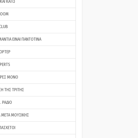
ΚΑΙ ΚΑΤΩ
ROOM
 CLUB
ΜΑΝΤΙΑ ΕΙΝΑΙ ΠΑΝΤΟΤΙΝΑ
ΠΟΡΤΕΡ
XPERTS
ΕΡΕΣ ΜΟΝΟ
ΣΗ ΤΗΣ ΤΡΙΤΗΣ
… ΡΑΔΙΟ
 ΜΕΤΑ ΜΟΥΣΙΚΗΣ
ΠΑΣΧΕΤΟΙ