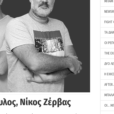
ΜΠΑΜ 
NEWS
FIGHT
ΤΑ ΔΙΑ
ΟΙ ΡΕ
THE E
ΔΥΟ Λ
Η ΕΦΕ
AFTER
ΜΠΑΛΑ
υλος, Νίκος Ζέρβας
ΟΙ… Μ