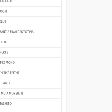
ΚΑΙ ΚΑΤΩ
ROOM
 CLUB
ΜΑΝΤΙΑ ΕΙΝΑΙ ΠΑΝΤΟΤΙΝΑ
ΠΟΡΤΕΡ
XPERTS
ΕΡΕΣ ΜΟΝΟ
ΣΗ ΤΗΣ ΤΡΙΤΗΣ
… ΡΑΔΙΟ
 ΜΕΤΑ ΜΟΥΣΙΚΗΣ
ΠΑΣΧΕΤΟΙ