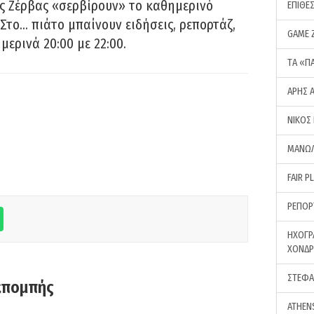
ς Ζέρβας «σερβίρουν» το καθημερινό
ΕΠΙΘΕ
Στο… πιάτο μπαίνουν ειδήσεις, ρεπορτάζ,
GAME 
μερινά 20:00 με 22:00.
ΤA «Π
ΑΡΗΣ 
ΝΙΚΟΣ
ΜΑΝΩΛ
FAIR P
ΡΕΠΟΡ
ΗΧΟΓΡ
ΧΟΝΔ
ΣΤΕΦΑ
κπομπής
ATHEN