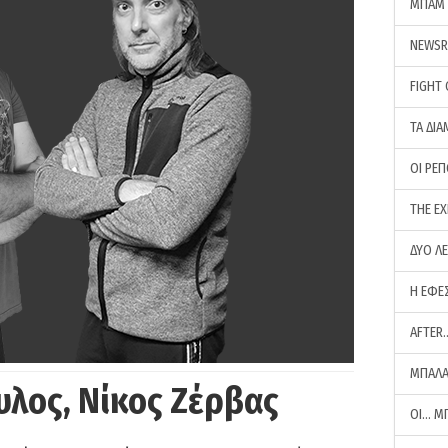
ΜΠΑΜ 
NEWS
FIGHT
ΤΑ ΔΙΑ
ΟΙ ΡΕ
THE E
ΔΥΟ Λ
Η ΕΦΕ
AFTER
ΜΠΑΛΑ
υλος, Νίκος Ζέρβας
ΟΙ… Μ