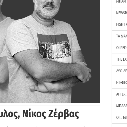
ΜΠΑΜ 
NEWS
FIGHT
ΤΑ ΔΙΑ
ΟΙ ΡΕ
THE E
ΔΥΟ Λ
Η ΕΦΕ
AFTER
ΜΠΑΛΑ
υλος, Νίκος Ζέρβας
ΟΙ… Μ