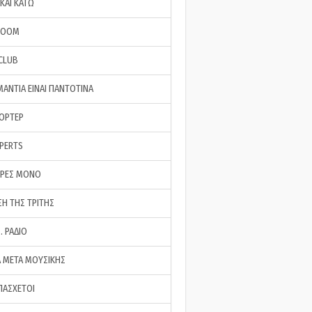
ΚΑΙ ΚΑΤΩ
ROOM
 CLUB
ΜΑΝΤΙΑ ΕΙΝΑΙ ΠΑΝΤΟΤΙΝΑ
ΠΟΡΤΕΡ
XPERTS
ΕΡΕΣ ΜΟΝΟ
ΣΗ ΤΗΣ ΤΡΙΤΗΣ
… ΡΑΔΙΟ
 ΜΕΤΑ ΜΟΥΣΙΚΗΣ
ΠΑΣΧΕΤΟΙ