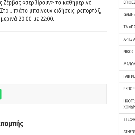
ς Ζέρβας «σερβίρουν» το καθημερινό
ΕΠΙΘΕ
Στο… πιάτο μπαίνουν ειδήσεις, ρεπορτάζ,
GAME 
μερινά 20:00 με 22:00.
ΤA «Π
ΑΡΗΣ 
ΝΙΚΟΣ
ΜΑΝΩΛ
FAIR P
ΡΕΠΟΡ
ΗΧΟΓΡ
ΧΟΝΔ
ΣΤΕΦΑ
κπομπής
ATHEN