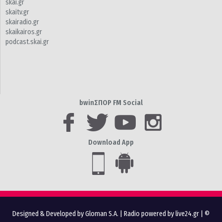
skai.gr
skaitv.gr
skairadio.gr
skaikairos.gr
podcast.skai.gr
bwinΣΠΟΡ FM Social
Download App
Designed & Developed by Gloman S.A.
|
Radio powered by live24.gr
| ©