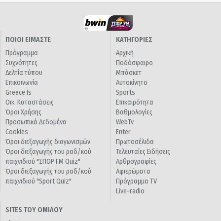
ΠΟΙΟΙ ΕΙΜΑΣΤΕ
ΚΑΤΗΓΟΡΙΕΣ
Πρόγραμμα
Αρχική
Συχνότητες
Ποδόσφαιρο
Δελτία τύπου
Μπάσκετ
Επικοινωνία
Αυτοκίνητο
Greece Is
Sports
Οικ. Καταστάσεις
Επικαιρότητα
Όροι Χρήσης
Βαθμολογίες
Προσωπικά Δεδομένα
WebTv
Cookies
Enter
Όροι διεξαγωγής διαγωνισμών
Πρωτοσέλιδα
Όροι διεξαγωγής του ραδ/κού
Τελευταίες Ειδήσεις
παιχνιδιού "ΣΠΟΡ FM Quiz"
Αρθρογραφίες
Όροι διεξαγωγής του ραδ/κού
Αφιερώματα
παιχνιδιού "Sport Quiz"
Πρόγραμμα TV
Live-radio
SITES ΤΟΥ ΟΜΙΛΟΥ