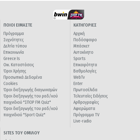
ΠΟΙΟΙ ΕΙΜΑΣΤΕ
ΚΑΤΗΓΟΡΙΕΣ
Πρόγραμμα
Αρχική
Συχνότητες
Ποδόσφαιρο
Δελτία τύπου
Μπάσκετ
Επικοινωνία
Αυτοκίνητο
Greece Is
Sports
Οικ. Καταστάσεις
Επικαιρότητα
Όροι Χρήσης
Βαθμολογίες
Προσωπικά Δεδομένα
WebTv
Cookies
Enter
Όροι διεξαγωγής διαγωνισμών
Πρωτοσέλιδα
Όροι διεξαγωγής του ραδ/κού
Τελευταίες Ειδήσεις
παιχνιδιού "ΣΠΟΡ FM Quiz"
Αρθρογραφίες
Όροι διεξαγωγής του ραδ/κού
Αφιερώματα
παιχνιδιού "Sport Quiz"
Πρόγραμμα TV
Live-radio
SITES ΤΟΥ ΟΜΙΛΟΥ