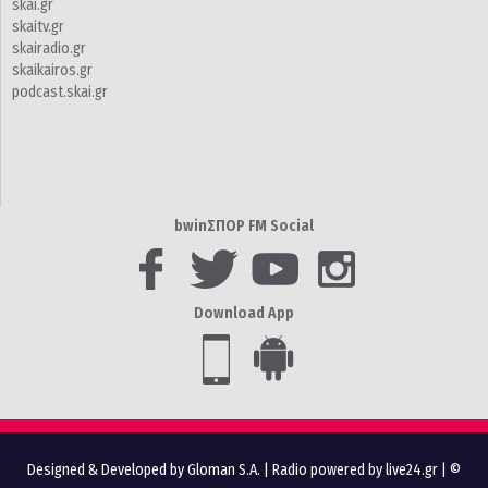
skai.gr
skaitv.gr
skairadio.gr
skaikairos.gr
podcast.skai.gr
bwinΣΠΟΡ FM Social
Download App
Designed & Developed by Gloman S.A.
|
Radio powered by live24.gr
| ©