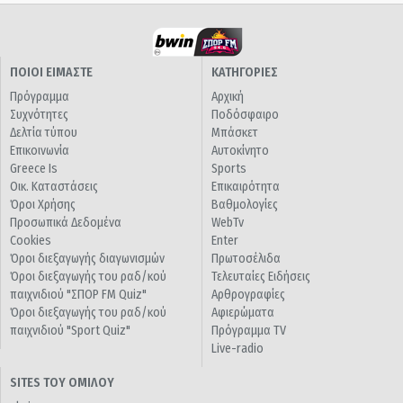
ΠΟΙΟΙ ΕΙΜΑΣΤΕ
ΚΑΤΗΓΟΡΙΕΣ
Πρόγραμμα
Αρχική
Συχνότητες
Ποδόσφαιρο
Δελτία τύπου
Μπάσκετ
Επικοινωνία
Αυτοκίνητο
Greece Is
Sports
Οικ. Καταστάσεις
Επικαιρότητα
Όροι Χρήσης
Βαθμολογίες
Προσωπικά Δεδομένα
WebTv
Cookies
Enter
Όροι διεξαγωγής διαγωνισμών
Πρωτοσέλιδα
Όροι διεξαγωγής του ραδ/κού
Τελευταίες Ειδήσεις
παιχνιδιού "ΣΠΟΡ FM Quiz"
Αρθρογραφίες
Όροι διεξαγωγής του ραδ/κού
Αφιερώματα
παιχνιδιού "Sport Quiz"
Πρόγραμμα TV
Live-radio
SITES ΤΟΥ ΟΜΙΛΟΥ