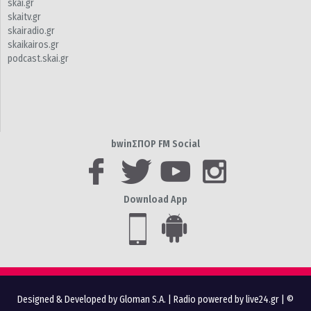
skai.gr
skaitv.gr
skairadio.gr
skaikairos.gr
podcast.skai.gr
bwinΣΠΟΡ FM Social
Download App
Designed & Developed by Gloman S.A.
|
Radio powered by live24.gr
| ©