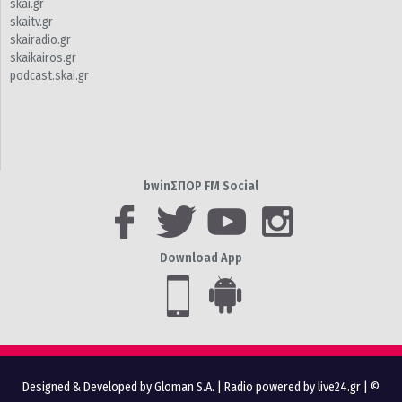
skai.gr
skaitv.gr
skairadio.gr
skaikairos.gr
podcast.skai.gr
bwinΣΠΟΡ FM Social
Download App
Designed & Developed by Gloman S.A.
|
Radio powered by live24.gr
| ©