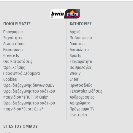
ΠΟΙΟΙ ΕΙΜΑΣΤΕ
ΚΑΤΗΓΟΡΙΕΣ
Πρόγραμμα
Αρχική
Συχνότητες
Ποδόσφαιρο
Δελτία τύπου
Μπάσκετ
Επικοινωνία
Αυτοκίνητο
Greece Is
Sports
Οικ. Καταστάσεις
Επικαιρότητα
Όροι Χρήσης
Βαθμολογίες
Προσωπικά Δεδομένα
WebTv
Cookies
Enter
Όροι διεξαγωγής διαγωνισμών
Πρωτοσέλιδα
Όροι διεξαγωγής του ραδ/κού
Τελευταίες Ειδήσεις
παιχνιδιού "ΣΠΟΡ FM Quiz"
Αρθρογραφίες
Όροι διεξαγωγής του ραδ/κού
Αφιερώματα
παιχνιδιού "Sport Quiz"
Πρόγραμμα TV
Live-radio
SITES ΤΟΥ ΟΜΙΛΟΥ