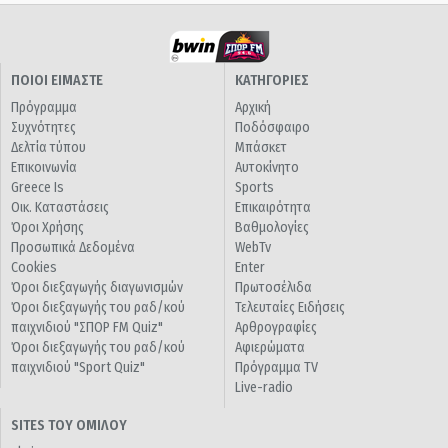
ΠΟΙΟΙ ΕΙΜΑΣΤΕ
ΚΑΤΗΓΟΡΙΕΣ
Πρόγραμμα
Αρχική
Συχνότητες
Ποδόσφαιρο
Δελτία τύπου
Μπάσκετ
Επικοινωνία
Αυτοκίνητο
Greece Is
Sports
Οικ. Καταστάσεις
Επικαιρότητα
Όροι Χρήσης
Βαθμολογίες
Προσωπικά Δεδομένα
WebTv
Cookies
Enter
Όροι διεξαγωγής διαγωνισμών
Πρωτοσέλιδα
Όροι διεξαγωγής του ραδ/κού
Τελευταίες Ειδήσεις
παιχνιδιού "ΣΠΟΡ FM Quiz"
Αρθρογραφίες
Όροι διεξαγωγής του ραδ/κού
Αφιερώματα
παιχνιδιού "Sport Quiz"
Πρόγραμμα TV
Live-radio
SITES ΤΟΥ ΟΜΙΛΟΥ