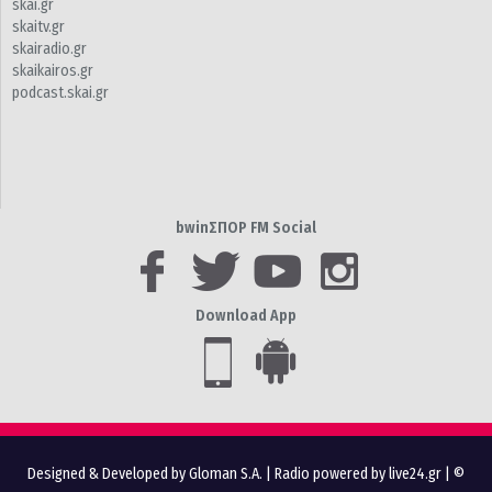
skai.gr
skaitv.gr
skairadio.gr
skaikairos.gr
podcast.skai.gr
bwinΣΠΟΡ FM Social
Download App
Designed & Developed by Gloman S.A.
|
Radio powered by live24.gr
| ©