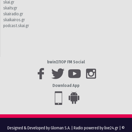
skai.gr
skaitv.gr
skairadio.gr
skaikairos.gr
podcast.skai.gr
bwinΣΠΟΡ FM Social
Download App
Designed & Developed by Gloman S.A.
|
Radio powered by live24.gr
| ©