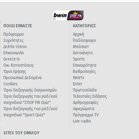
ΠΟΙΟΙ ΕΙΜΑΣΤΕ
ΚΑΤΗΓΟΡΙΕΣ
Πρόγραμμα
Αρχική
Συχνότητες
Ποδόσφαιρο
Δελτία τύπου
Μπάσκετ
Επικοινωνία
Αυτοκίνητο
Greece Is
Sports
Οικ. Καταστάσεις
Επικαιρότητα
Όροι Χρήσης
Βαθμολογίες
Προσωπικά Δεδομένα
WebTv
Cookies
Enter
Όροι διεξαγωγής διαγωνισμών
Πρωτοσέλιδα
Όροι διεξαγωγής του ραδ/κού
Τελευταίες Ειδήσεις
παιχνιδιού "ΣΠΟΡ FM Quiz"
Αρθρογραφίες
Όροι διεξαγωγής του ραδ/κού
Αφιερώματα
παιχνιδιού "Sport Quiz"
Πρόγραμμα TV
Live-radio
SITES ΤΟΥ ΟΜΙΛΟΥ