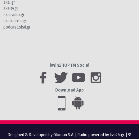
skai.gr
skaitv.gr
skairadio.gr
skaikairos.gr
podcast.skai.gr
bwinΣΠΟΡ FM Social
Download App
Designed & Developed by Gloman S.A.
|
Radio powered by live24.gr
| ©