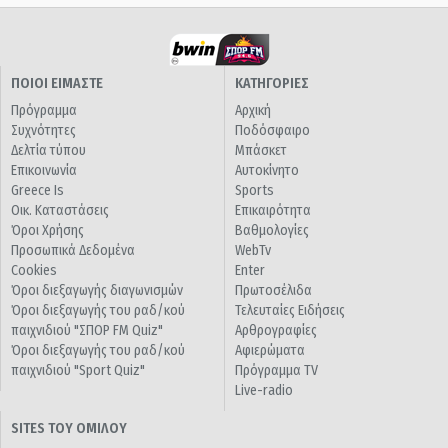
ΠΟΙΟΙ ΕΙΜΑΣΤΕ
ΚΑΤΗΓΟΡΙΕΣ
Πρόγραμμα
Αρχική
Συχνότητες
Ποδόσφαιρο
Δελτία τύπου
Μπάσκετ
Επικοινωνία
Αυτοκίνητο
Greece Is
Sports
Οικ. Καταστάσεις
Επικαιρότητα
Όροι Χρήσης
Βαθμολογίες
Προσωπικά Δεδομένα
WebTv
Cookies
Enter
Όροι διεξαγωγής διαγωνισμών
Πρωτοσέλιδα
Όροι διεξαγωγής του ραδ/κού
Τελευταίες Ειδήσεις
παιχνιδιού "ΣΠΟΡ FM Quiz"
Αρθρογραφίες
Όροι διεξαγωγής του ραδ/κού
Αφιερώματα
παιχνιδιού "Sport Quiz"
Πρόγραμμα TV
Live-radio
SITES ΤΟΥ ΟΜΙΛΟΥ