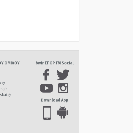
ΤΟΥ ΟΜΙΛΟΥ
bwinΣΠΟΡ FM Social
o.gr
os.gr
skai.gr
Download App