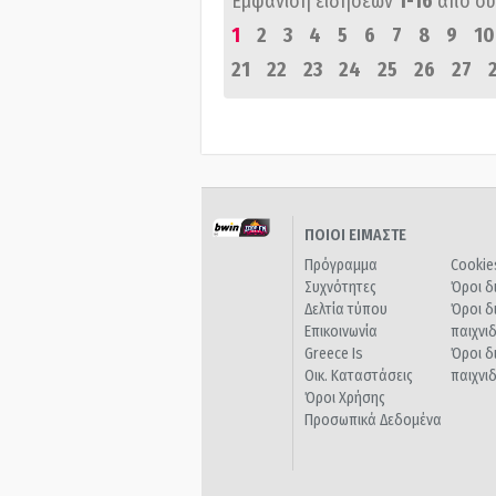
Εμφάνιση ειδήσεων
1-16
από σ
1
2
3
4
5
6
7
8
9
10
21
22
23
24
25
26
27
ΠΟΙΟΙ ΕΙΜΑΣΤΕ
Πρόγραμμα
Cookie
Συχνότητες
Όροι δ
Δελτία τύπου
Όροι δ
Επικοινωνία
παιχνι
Greece Is
Όροι δ
Οικ. Καταστάσεις
παιχνι
Όροι Χρήσης
Προσωπικά Δεδομένα