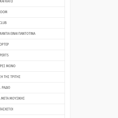
ΚΑΙ ΚΑΤΩ
ROOM
 CLUB
ΜΑΝΤΙΑ ΕΙΝΑΙ ΠΑΝΤΟΤΙΝΑ
ΠΟΡΤΕΡ
XPERTS
ΕΡΕΣ ΜΟΝΟ
ΣΗ ΤΗΣ ΤΡΙΤΗΣ
… ΡΑΔΙΟ
 ΜΕΤΑ ΜΟΥΣΙΚΗΣ
ΠΑΣΧΕΤΟΙ