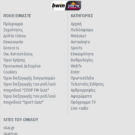
ΠΟΙΟΙ ΕΙΜΑΣΤΕ
ΚΑΤΗΓΟΡΙΕΣ
Πρόγραμμα
Αρχική
Συχνότητες
Ποδόσφαιρο
Δελτία τύπου
Μπάσκετ
Επικοινωνία
Αυτοκίνητο
Greece Is
Sports
Οικ. Καταστάσεις
Επικαιρότητα
Όροι Χρήσης
Βαθμολογίες
Προσωπικά Δεδομένα
WebTv
Cookies
Enter
Όροι διεξαγωγής διαγωνισμών
Πρωτοσέλιδα
Όροι διεξαγωγής του ραδ/κού
Τελευταίες Ειδήσεις
παιχνιδιού "ΣΠΟΡ FM Quiz"
Αρθρογραφίες
Όροι διεξαγωγής του ραδ/κού
Αφιερώματα
παιχνιδιού "Sport Quiz"
Πρόγραμμα TV
Live-radio
SITES ΤΟΥ ΟΜΙΛΟΥ
skai.gr
skaitv.gr