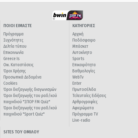
ΠΟΙΟΙ ΕΙΜΑΣΤΕ
ΚΑΤΗΓΟΡΙΕΣ
Πρόγραμμα
Αρχική
Συχνότητες
Ποδόσφαιρο
Δελτία τύπου
Μπάσκετ
Επικοινωνία
Αυτοκίνητο
Greece Is
Sports
Οικ. Καταστάσεις
Επικαιρότητα
Όροι Χρήσης
Βαθμολογίες
Προσωπικά Δεδομένα
WebTv
Cookies
Enter
Όροι διεξαγωγής διαγωνισμών
Πρωτοσέλιδα
Όροι διεξαγωγής του ραδ/κού
Τελευταίες Ειδήσεις
παιχνιδιού "ΣΠΟΡ FM Quiz"
Αρθρογραφίες
Όροι διεξαγωγής του ραδ/κού
Αφιερώματα
παιχνιδιού "Sport Quiz"
Πρόγραμμα TV
Live-radio
SITES ΤΟΥ ΟΜΙΛΟΥ