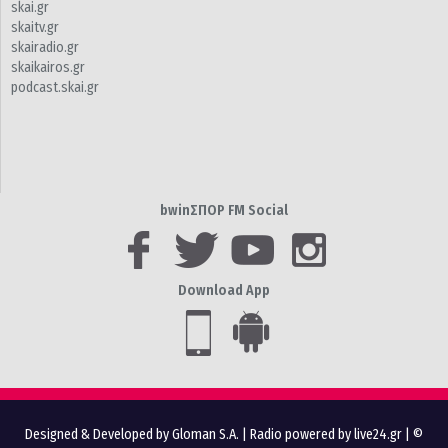
skai.gr
skaitv.gr
skairadio.gr
skaikairos.gr
podcast.skai.gr
bwinΣΠΟΡ FM Social
Download App
Designed & Developed by Gloman S.A.
|
Radio powered by live24.gr
| ©