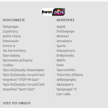
ΠΟΙΟΙ ΕΙΜΑΣΤΕ
ΚΑΤΗΓΟΡΙΕΣ
Πρόγραμμα
Αρχική
Συχνότητες
Ποδόσφαιρο
Δελτία τύπου
Μπάσκετ
Επικοινωνία
Αυτοκίνητο
Greece Is
Sports
Οικ. Καταστάσεις
Επικαιρότητα
Όροι Χρήσης
Βαθμολογίες
Προσωπικά Δεδομένα
WebTv
Cookies
Enter
Όροι διεξαγωγής διαγωνισμών
Πρωτοσέλιδα
Όροι διεξαγωγής του ραδ/κού
Τελευταίες Ειδήσεις
παιχνιδιού "ΣΠΟΡ FM Quiz"
Αρθρογραφίες
Όροι διεξαγωγής του ραδ/κού
Αφιερώματα
παιχνιδιού "Sport Quiz"
Πρόγραμμα TV
Live-radio
SITES ΤΟΥ ΟΜΙΛΟΥ