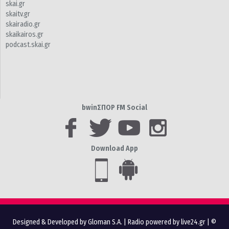
skai.gr
skaitv.gr
skairadio.gr
skaikairos.gr
podcast.skai.gr
bwinΣΠΟΡ FM Social
Download App
Designed & Developed by Gloman S.A.
|
Radio powered by live24.gr
| ©