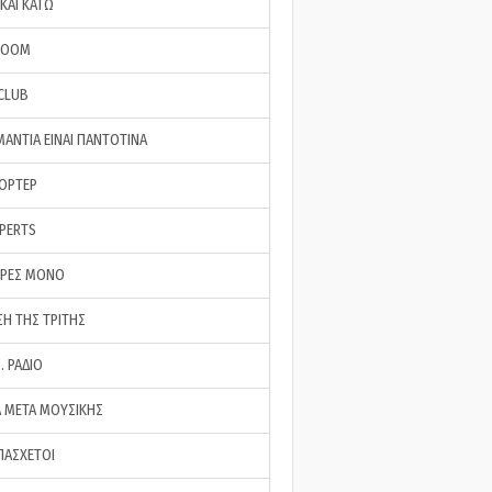
ΚΑΙ ΚΑΤΩ
ROOM
 CLUB
ΜΑΝΤΙΑ ΕΙΝΑΙ ΠΑΝΤΟΤΙΝΑ
ΠΟΡΤΕΡ
XPERTS
ΕΡΕΣ ΜΟΝΟ
ΣΗ ΤΗΣ ΤΡΙΤΗΣ
… ΡΑΔΙΟ
 ΜΕΤΑ ΜΟΥΣΙΚΗΣ
ΠΑΣΧΕΤΟΙ