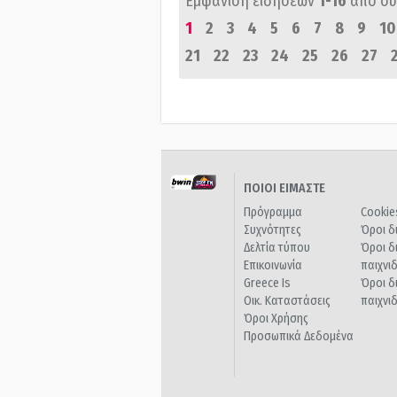
Εμφάνιση ειδήσεων
1-16
από σ
1
2
3
4
5
6
7
8
9
10
21
22
23
24
25
26
27
ΠΟΙΟΙ ΕΙΜΑΣΤΕ
Πρόγραμμα
Cookie
Συχνότητες
Όροι δ
Δελτία τύπου
Όροι δ
Επικοινωνία
παιχνι
Greece Is
Όροι δ
Οικ. Καταστάσεις
παιχνι
Όροι Χρήσης
Προσωπικά Δεδομένα