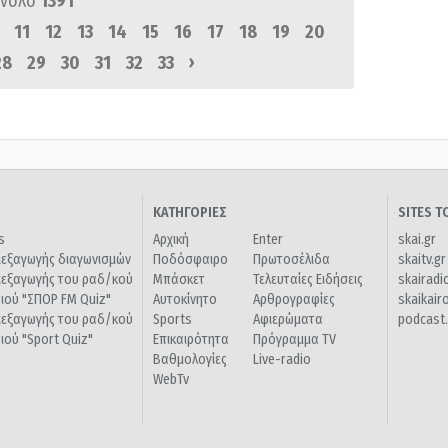
ύνολο
1391
11
12
13
14
15
16
17
18
19
20
›
28
29
30
31
32
33
ΚΑΤΗΓΟΡΙΕΣ
SITES 
s
Αρχική
Enter
skai.gr
ιεξαγωγής διαγωνισμών
Ποδόσφαιρο
Πρωτοσέλιδα
skaitv.gr
ιεξαγωγής του ραδ/κού
Μπάσκετ
Τελευταίες Ειδήσεις
skairadi
διού "ΣΠΟΡ FM Quiz"
Αυτοκίνητο
Αρθρογραφίες
skaikair
ιεξαγωγής του ραδ/κού
Sports
Αφιερώματα
podcast.
διού "Sport Quiz"
Επικαιρότητα
Πρόγραμμα TV
Βαθμολογίες
Live-radio
WebTv