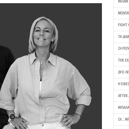
ΜΠΑΜ 
NEWS
FIGHT
ΤΑ ΔΙΑ
ΟΙ ΡΕ
THE E
ΔΥΟ Λ
Η ΕΦΕ
AFTER
ΜΠΑΛΑ
ΟΙ… Μ