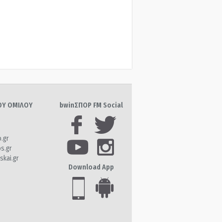
ΤΟΥ ΟΜΙΛΟΥ
bwinΣΠΟΡ FM Social
o.gr
os.gr
skai.gr
Download App