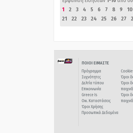
Εμφάνιση ειδήσεων
1-16
από σ
1
2
3
4
5
6
7
8
9
10
21
22
23
24
25
26
27
ΠΟΙΟΙ ΕΙΜΑΣΤΕ
Πρόγραμμα
Cookie
Συχνότητες
Όροι δ
Δελτία τύπου
Όροι δ
Επικοινωνία
παιχνι
Greece Is
Όροι δ
Οικ. Καταστάσεις
παιχνι
Όροι Χρήσης
Προσωπικά Δεδομένα