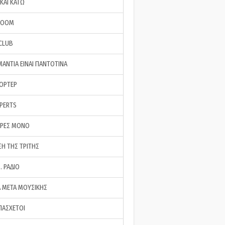
ΚΑΙ ΚΑΤΩ
ROOM
 CLUB
ΜΑΝΤΙΑ ΕΙΝΑΙ ΠΑΝΤΟΤΙΝΑ
ΠΟΡΤΕΡ
XPERTS
ΕΡΕΣ ΜΟΝΟ
ΣΗ ΤΗΣ ΤΡΙΤΗΣ
… ΡΑΔΙΟ
 ΜΕΤΑ ΜΟΥΣΙΚΗΣ
ΠΑΣΧΕΤΟΙ