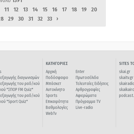
ύνολο
1391
11
12
13
14
15
16
17
18
19
20
›
28
29
30
31
32
33
ΚΑΤΗΓΟΡΙΕΣ
SITES 
s
Αρχική
Enter
skai.gr
ιεξαγωγής διαγωνισμών
Ποδόσφαιρο
Πρωτοσέλιδα
skaitv.gr
ιεξαγωγής του ραδ/κού
Μπάσκετ
Τελευταίες Ειδήσεις
skairadi
διού "ΣΠΟΡ FM Quiz"
Αυτοκίνητο
Αρθρογραφίες
skaikair
ιεξαγωγής του ραδ/κού
Sports
Αφιερώματα
podcast.
διού "Sport Quiz"
Επικαιρότητα
Πρόγραμμα TV
Βαθμολογίες
Live-radio
WebTv