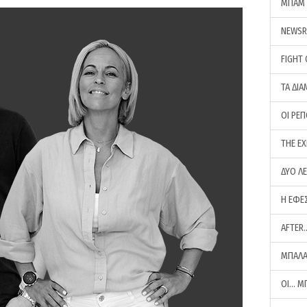
ΜΠΑΜ 
NEWS
FIGHT
ΤΑ ΔΙΑ
ΟΙ ΡΕ
THE E
ΔΥΟ Λ
Η ΕΦΕ
AFTER
ΜΠΑΛΑ
ΟΙ… Μ