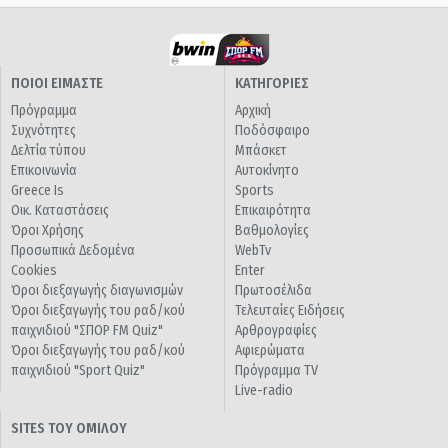
ΠΟΙΟΙ ΕΙΜΑΣΤΕ
ΚΑΤΗΓΟΡΙΕΣ
Πρόγραμμα
Αρχική
Συχνότητες
Ποδόσφαιρο
Δελτία τύπου
Μπάσκετ
Επικοινωνία
Αυτοκίνητο
Greece Is
Sports
Οικ. Καταστάσεις
Επικαιρότητα
Όροι Χρήσης
Βαθμολογίες
Προσωπικά Δεδομένα
WebTv
Cookies
Enter
Όροι διεξαγωγής διαγωνισμών
Πρωτοσέλιδα
Όροι διεξαγωγής του ραδ/κού
Τελευταίες Ειδήσεις
παιχνιδιού "ΣΠΟΡ FM Quiz"
Αρθρογραφίες
Όροι διεξαγωγής του ραδ/κού
Αφιερώματα
παιχνιδιού "Sport Quiz"
Πρόγραμμα TV
Live-radio
SITES ΤΟΥ ΟΜΙΛΟΥ