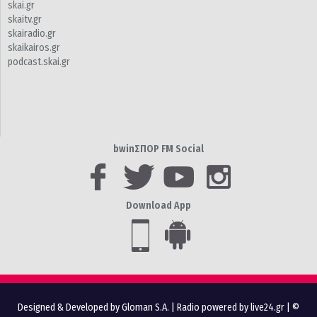
skai.gr
skaitv.gr
skairadio.gr
skaikairos.gr
podcast.skai.gr
bwinΣΠΟΡ FM Social
Download App
Designed & Developed by Gloman S.A.
|
Radio powered by live24.gr
| ©