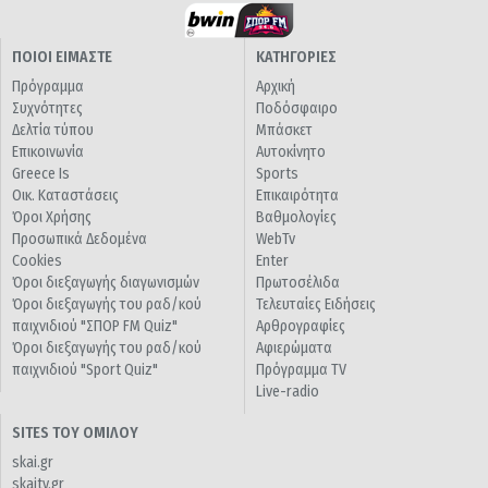
ΠΟΙΟΙ ΕΙΜΑΣΤΕ
ΚΑΤΗΓΟΡΙΕΣ
Πρόγραμμα
Αρχική
Συχνότητες
Ποδόσφαιρο
Δελτία τύπου
Μπάσκετ
Επικοινωνία
Αυτοκίνητο
Greece Is
Sports
Οικ. Καταστάσεις
Επικαιρότητα
Όροι Χρήσης
Βαθμολογίες
Προσωπικά Δεδομένα
WebTv
Cookies
Enter
Όροι διεξαγωγής διαγωνισμών
Πρωτοσέλιδα
Όροι διεξαγωγής του ραδ/κού
Τελευταίες Ειδήσεις
παιχνιδιού "ΣΠΟΡ FM Quiz"
Αρθρογραφίες
Όροι διεξαγωγής του ραδ/κού
Αφιερώματα
παιχνιδιού "Sport Quiz"
Πρόγραμμα TV
Live-radio
SITES ΤΟΥ ΟΜΙΛΟΥ
skai.gr
skaitv.gr