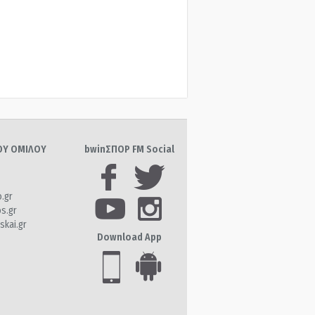
ΤΟΥ ΟΜΙΛΟΥ
bwinΣΠΟΡ FM Social
o.gr
os.gr
skai.gr
Download App