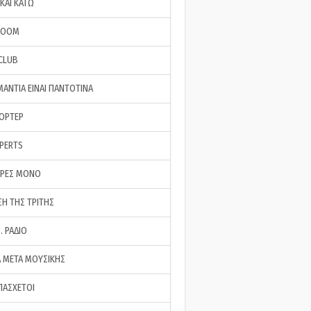
ΚΑΙ ΚΑΤΩ
ROOM
 CLUB
ΜΑΝΤΙΑ ΕΙΝΑΙ ΠΑΝΤΟΤΙΝΑ
ΠΟΡΤΕΡ
XPERTS
ΕΡΕΣ ΜΟΝΟ
ΣΗ ΤΗΣ ΤΡΙΤΗΣ
… ΡΑΔΙΟ
 ΜΕΤΑ ΜΟΥΣΙΚΗΣ
ΠΑΣΧΕΤΟΙ