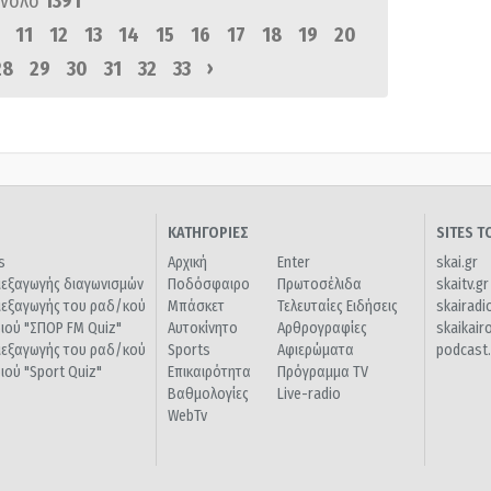
ύνολο
1391
11
12
13
14
15
16
17
18
19
20
›
28
29
30
31
32
33
ΚΑΤΗΓΟΡΙΕΣ
SITES 
s
Αρχική
Enter
skai.gr
ιεξαγωγής διαγωνισμών
Ποδόσφαιρο
Πρωτοσέλιδα
skaitv.gr
ιεξαγωγής του ραδ/κού
Μπάσκετ
Τελευταίες Ειδήσεις
skairadi
διού "ΣΠΟΡ FM Quiz"
Αυτοκίνητο
Αρθρογραφίες
skaikair
ιεξαγωγής του ραδ/κού
Sports
Αφιερώματα
podcast.
διού "Sport Quiz"
Επικαιρότητα
Πρόγραμμα TV
Βαθμολογίες
Live-radio
WebTv