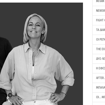
ΜΠΑΜ 
NEWS
FIGHT
ΤΑ ΔΙΑ
ΟΙ ΡΕ
THE E
ΔΥΟ Λ
Η ΕΦΕ
AFTER
ΜΠΑΛΑ
ΟΙ… Μ