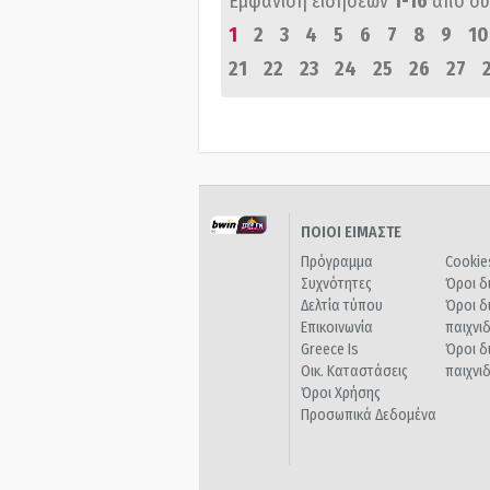
Εμφάνιση ειδήσεων
1-16
από σ
1
2
3
4
5
6
7
8
9
10
21
22
23
24
25
26
27
ΠΟΙΟΙ ΕΙΜΑΣΤΕ
Πρόγραμμα
Cookie
Συχνότητες
Όροι δ
Δελτία τύπου
Όροι δ
Επικοινωνία
παιχνι
Greece Is
Όροι δ
Οικ. Καταστάσεις
παιχνι
Όροι Χρήσης
Προσωπικά Δεδομένα