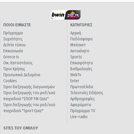
ΠΟΙΟΙ ΕΙΜΑΣΤΕ
ΚΑΤΗΓΟΡΙΕΣ
Πρόγραμμα
Αρχική
Συχνότητες
Ποδόσφαιρο
Δελτία τύπου
Μπάσκετ
Επικοινωνία
Αυτοκίνητο
Greece Is
Sports
Οικ. Καταστάσεις
Επικαιρότητα
Όροι Χρήσης
Βαθμολογίες
Προσωπικά Δεδομένα
WebTv
Cookies
Enter
Όροι διεξαγωγής διαγωνισμών
Πρωτοσέλιδα
Όροι διεξαγωγής του ραδ/κού
Τελευταίες Ειδήσεις
παιχνιδιού "ΣΠΟΡ FM Quiz"
Αρθρογραφίες
Όροι διεξαγωγής του ραδ/κού
Αφιερώματα
παιχνιδιού "Sport Quiz"
Πρόγραμμα TV
Live-radio
SITES ΤΟΥ ΟΜΙΛΟΥ