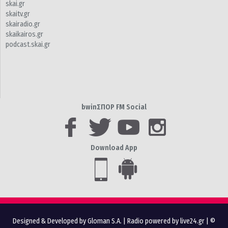
skai.gr
skaitv.gr
skairadio.gr
skaikairos.gr
podcast.skai.gr
bwinΣΠΟΡ FM Social
Download App
Designed & Developed by Gloman S.A.
|
Radio powered by live24.gr
| ©