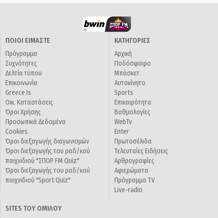
ΠΟΙΟΙ ΕΙΜΑΣΤΕ
ΚΑΤΗΓΟΡΙΕΣ
Πρόγραμμα
Αρχική
Συχνότητες
Ποδόσφαιρο
Δελτία τύπου
Μπάσκετ
Επικοινωνία
Αυτοκίνητο
Greece Is
Sports
Οικ. Καταστάσεις
Επικαιρότητα
Όροι Χρήσης
Βαθμολογίες
Προσωπικά Δεδομένα
WebTv
Cookies
Enter
Όροι διεξαγωγής διαγωνισμών
Πρωτοσέλιδα
Όροι διεξαγωγής του ραδ/κού
Τελευταίες Ειδήσεις
παιχνιδιού "ΣΠΟΡ FM Quiz"
Αρθρογραφίες
Όροι διεξαγωγής του ραδ/κού
Αφιερώματα
παιχνιδιού "Sport Quiz"
Πρόγραμμα TV
Live-radio
SITES ΤΟΥ ΟΜΙΛΟΥ