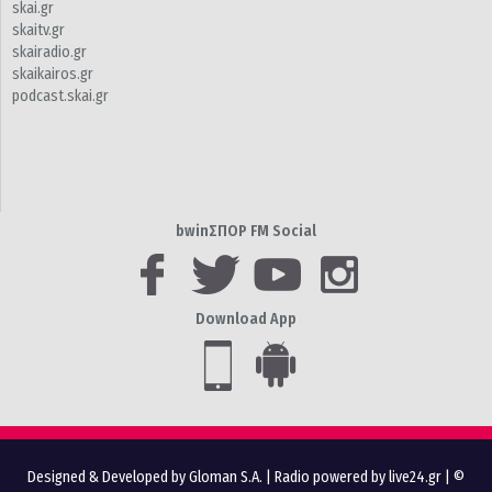
skai.gr
skaitv.gr
skairadio.gr
skaikairos.gr
podcast.skai.gr
bwinΣΠΟΡ FM Social
Download App
Designed & Developed by Gloman S.A.
|
Radio powered by live24.gr
| ©