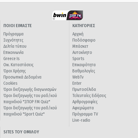
ΠΟΙΟΙ ΕΙΜΑΣΤΕ
ΚΑΤΗΓΟΡΙΕΣ
Πρόγραμμα
Αρχική
Συχνότητες
Ποδόσφαιρο
Δελτία τύπου
Μπάσκετ
Επικοινωνία
Αυτοκίνητο
Greece Is
Sports
Οικ. Καταστάσεις
Επικαιρότητα
Όροι Χρήσης
Βαθμολογίες
Προσωπικά Δεδομένα
WebTv
Cookies
Enter
Όροι διεξαγωγής διαγωνισμών
Πρωτοσέλιδα
Όροι διεξαγωγής του ραδ/κού
Τελευταίες Ειδήσεις
παιχνιδιού "ΣΠΟΡ FM Quiz"
Αρθρογραφίες
Όροι διεξαγωγής του ραδ/κού
Αφιερώματα
παιχνιδιού "Sport Quiz"
Πρόγραμμα TV
Live-radio
SITES ΤΟΥ ΟΜΙΛΟΥ