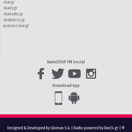
skai.gr
skaitv.gr
skairadio.gr
skaikairos.gr
podcast.skai.gr
bwinΣΠΟΡ FM Social
Download App
Designed & Developed by Gloman S.A.
|
Radio powered by live24.gr
| ©