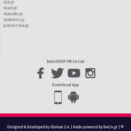
skai.gr
skaitv.gr
skairadio.gr
skaikairos.gr
podcast.skai.gr
bwinΣΠΟΡ FM Social
Download App
Designed & Developed by Gloman S.A.
|
Radio powered by live24.gr
| ©