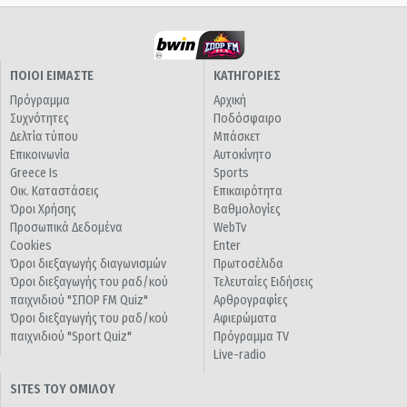
ΠΟΙΟΙ ΕΙΜΑΣΤΕ
ΚΑΤΗΓΟΡΙΕΣ
Πρόγραμμα
Αρχική
Συχνότητες
Ποδόσφαιρο
Δελτία τύπου
Μπάσκετ
Επικοινωνία
Αυτοκίνητο
Greece Is
Sports
Οικ. Καταστάσεις
Επικαιρότητα
Όροι Χρήσης
Βαθμολογίες
Προσωπικά Δεδομένα
WebTv
Cookies
Enter
Όροι διεξαγωγής διαγωνισμών
Πρωτοσέλιδα
Όροι διεξαγωγής του ραδ/κού
Τελευταίες Ειδήσεις
παιχνιδιού "ΣΠΟΡ FM Quiz"
Αρθρογραφίες
Όροι διεξαγωγής του ραδ/κού
Αφιερώματα
παιχνιδιού "Sport Quiz"
Πρόγραμμα TV
Live-radio
SITES ΤΟΥ ΟΜΙΛΟΥ