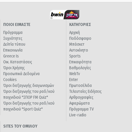
ΠΟΙΟΙ ΕΙΜΑΣΤΕ
ΚΑΤΗΓΟΡΙΕΣ
Πρόγραμμα
Αρχική
Συχνότητες
Ποδόσφαιρο
Δελτία τύπου
Μπάσκετ
Επικοινωνία
Αυτοκίνητο
Greece Is
Sports
Οικ. Καταστάσεις
Επικαιρότητα
Όροι Χρήσης
Βαθμολογίες
Προσωπικά Δεδομένα
WebTv
Cookies
Enter
Όροι διεξαγωγής διαγωνισμών
Πρωτοσέλιδα
Όροι διεξαγωγής του ραδ/κού
Τελευταίες Ειδήσεις
παιχνιδιού "ΣΠΟΡ FM Quiz"
Αρθρογραφίες
Όροι διεξαγωγής του ραδ/κού
Αφιερώματα
παιχνιδιού "Sport Quiz"
Πρόγραμμα TV
Live-radio
SITES ΤΟΥ ΟΜΙΛΟΥ