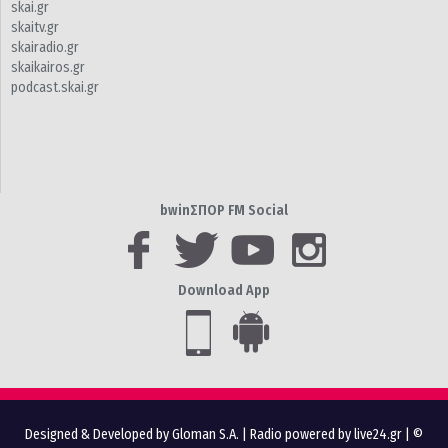
skai.gr
skaitv.gr
skairadio.gr
skaikairos.gr
podcast.skai.gr
bwinΣΠΟΡ FM Social
Download App
Designed & Developed by Gloman S.A.
|
Radio powered by live24.gr
| ©