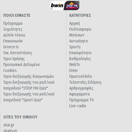
ΠΟΙΟΙ ΕΙΜΑΣΤΕ
ΚΑΤΗΓΟΡΙΕΣ
Πρόγραμμα
Αρχική
Συχνότητες
Ποδόσφαιρο
Δελτία τύπου
Μπάσκετ
Επικοινωνία
Αυτοκίνητο
Greece Is
Sports
Οικ. Καταστάσεις
Επικαιρότητα
Όροι Χρήσης
Βαθμολογίες
Προσωπικά Δεδομένα
WebTv
Cookies
Enter
Όροι διεξαγωγής διαγωνισμών
Πρωτοσέλιδα
Όροι διεξαγωγής του ραδ/κού
Τελευταίες Ειδήσεις
παιχνιδιού "ΣΠΟΡ FM Quiz"
Αρθρογραφίες
Όροι διεξαγωγής του ραδ/κού
Αφιερώματα
παιχνιδιού "Sport Quiz"
Πρόγραμμα TV
Live-radio
SITES ΤΟΥ ΟΜΙΛΟΥ
skai.gr
skaitv.gr