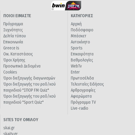
ΠΟΙΟΙ ΕΙΜΑΣΤΕ
ΚΑΤΗΓΟΡΙΕΣ
Πρόγραμμα
Αρχική
Συχνότητες
Ποδόσφαιρο
Δελτία τύπου
Μπάσκετ
Επικοινωνία
Αυτοκίνητο
Greece Is
Sports
Οικ. Καταστάσεις
Επικαιρότητα
Όροι Χρήσης
Βαθμολογίες
Προσωπικά Δεδομένα
WebTv
Cookies
Enter
Όροι διεξαγωγής διαγωνισμών
Πρωτοσέλιδα
Όροι διεξαγωγής του ραδ/κού
Τελευταίες Ειδήσεις
παιχνιδιού "ΣΠΟΡ FM Quiz"
Αρθρογραφίες
Όροι διεξαγωγής του ραδ/κού
Αφιερώματα
παιχνιδιού "Sport Quiz"
Πρόγραμμα TV
Live-radio
SITES ΤΟΥ ΟΜΙΛΟΥ
skai.gr
skaitv.gr