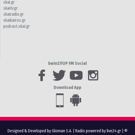
skai.gr
skaitv.gr
skairadio.gr
skaikairos.gr
podcast.skai.gr
bwinΣΠΟΡ FM Social
Download App
Designed & Developed by Gloman S.A.
|
Radio powered by live24.gr
| ©