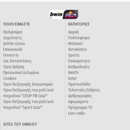
ΠΟΙΟΙ ΕΙΜΑΣΤΕ
ΚΑΤΗΓΟΡΙΕΣ
Πρόγραμμα
Αρχική
Συχνότητες
Ποδόσφαιρο
Δελτία τύπου
Μπάσκετ
Επικοινωνία
Αυτοκίνητο
Greece Is
Sports
Οικ. Καταστάσεις
Επικαιρότητα
Όροι Χρήσης
Βαθμολογίες
Προσωπικά Δεδομένα
WebTv
Cookies
Enter
Όροι διεξαγωγής διαγωνισμών
Πρωτοσέλιδα
Όροι διεξαγωγής του ραδ/κού
Τελευταίες Ειδήσεις
παιχνιδιού "ΣΠΟΡ FM Quiz"
Αρθρογραφίες
Όροι διεξαγωγής του ραδ/κού
Αφιερώματα
παιχνιδιού "Sport Quiz"
Πρόγραμμα TV
Live-radio
SITES ΤΟΥ ΟΜΙΛΟΥ