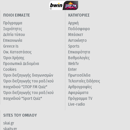
ΠΟΙΟΙ ΕΙΜΑΣΤΕ
ΚΑΤΗΓΟΡΙΕΣ
Πρόγραμμα
Αρχική
Συχνότητες
Ποδόσφαιρο
Δελτία τύπου
Μπάσκετ
Επικοινωνία
Αυτοκίνητο
Greece Is
Sports
Οικ. Καταστάσεις
Επικαιρότητα
Όροι Χρήσης
Βαθμολογίες
Προσωπικά Δεδομένα
WebTv
Cookies
Enter
Όροι διεξαγωγής διαγωνισμών
Πρωτοσέλιδα
Όροι διεξαγωγής του ραδ/κού
Τελευταίες Ειδήσεις
παιχνιδιού "ΣΠΟΡ FM Quiz"
Αρθρογραφίες
Όροι διεξαγωγής του ραδ/κού
Αφιερώματα
παιχνιδιού "Sport Quiz"
Πρόγραμμα TV
Live-radio
SITES ΤΟΥ ΟΜΙΛΟΥ
skai.gr
skaitv.gr