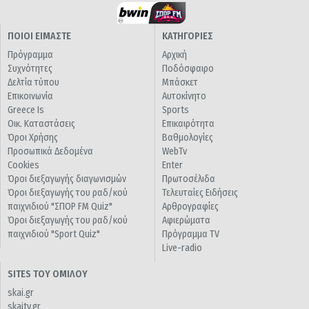
ΠΟΙΟΙ ΕΙΜΑΣΤΕ
ΚΑΤΗΓΟΡΙΕΣ
Πρόγραμμα
Αρχική
Συχνότητες
Ποδόσφαιρο
Δελτία τύπου
Μπάσκετ
Επικοινωνία
Αυτοκίνητο
Greece Is
Sports
Οικ. Καταστάσεις
Επικαιρότητα
Όροι Χρήσης
Βαθμολογίες
Προσωπικά Δεδομένα
WebTv
Cookies
Enter
Όροι διεξαγωγής διαγωνισμών
Πρωτοσέλιδα
Όροι διεξαγωγής του ραδ/κού
Τελευταίες Ειδήσεις
παιχνιδιού "ΣΠΟΡ FM Quiz"
Αρθρογραφίες
Όροι διεξαγωγής του ραδ/κού
Αφιερώματα
παιχνιδιού "Sport Quiz"
Πρόγραμμα TV
Live-radio
SITES ΤΟΥ ΟΜΙΛΟΥ
skai.gr
skaitv.gr