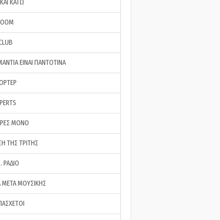
ΚΑΙ ΚΑΤΩ
ROOM
 CLUB
ΜΑΝΤΙΑ ΕΙΝΑΙ ΠΑΝΤΟΤΙΝΑ
ΠΟΡΤΕΡ
XPERTS
ΕΡΕΣ ΜΟΝΟ
ΣΗ ΤΗΣ ΤΡΙΤΗΣ
… ΡΑΔΙΟ
 ΜΕΤΑ ΜΟΥΣΙΚΗΣ
ΠΑΣΧΕΤΟΙ