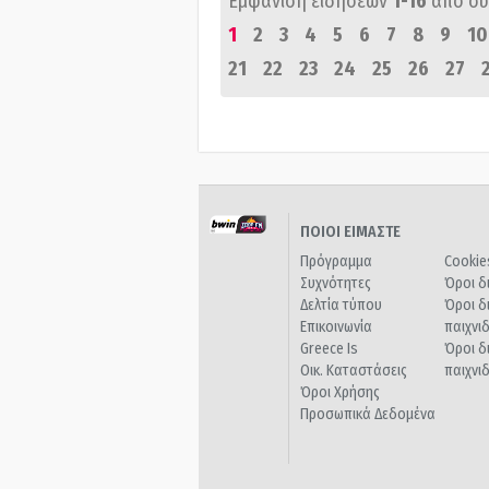
Εμφάνιση ειδήσεων
1-16
από σ
1
2
3
4
5
6
7
8
9
10
21
22
23
24
25
26
27
ΠΟΙΟΙ ΕΙΜΑΣΤΕ
Πρόγραμμα
Cookie
Συχνότητες
Όροι δ
Δελτία τύπου
Όροι δ
Επικοινωνία
παιχνι
Greece Is
Όροι δ
Οικ. Καταστάσεις
παιχνι
Όροι Χρήσης
Προσωπικά Δεδομένα