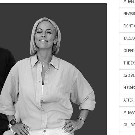
ΜΠΑΜ 
NEWS
FIGHT
ΤΑ ΔΙΑ
ΟΙ ΡΕ
THE E
ΔΥΟ Λ
Η ΕΦΕ
AFTER
ΜΠΑΛΑ
ΟΙ… Μ