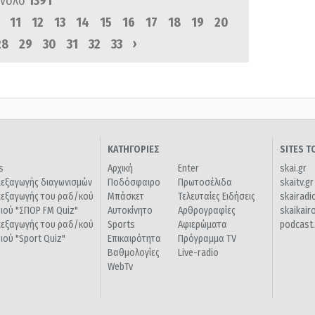
ύνολο
1391
11
12
13
14
15
16
17
18
19
20
›
28
29
30
31
32
33
ΚΑΤΗΓΟΡΙΕΣ
SITES 
s
Αρχική
Enter
skai.gr
ιεξαγωγής διαγωνισμών
Ποδόσφαιρο
Πρωτοσέλιδα
skaitv.gr
ιεξαγωγής του ραδ/κού
Μπάσκετ
Τελευταίες Ειδήσεις
skairadi
διού "ΣΠΟΡ FM Quiz"
Αυτοκίνητο
Αρθρογραφίες
skaikair
ιεξαγωγής του ραδ/κού
Sports
Αφιερώματα
podcast.
διού "Sport Quiz"
Επικαιρότητα
Πρόγραμμα TV
Βαθμολογίες
Live-radio
WebTv