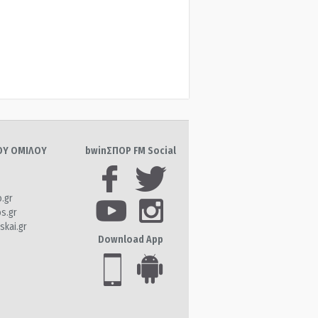
ΤΟΥ ΟΜΙΛΟΥ
bwinΣΠΟΡ FM Social
o.gr
os.gr
skai.gr
Download App