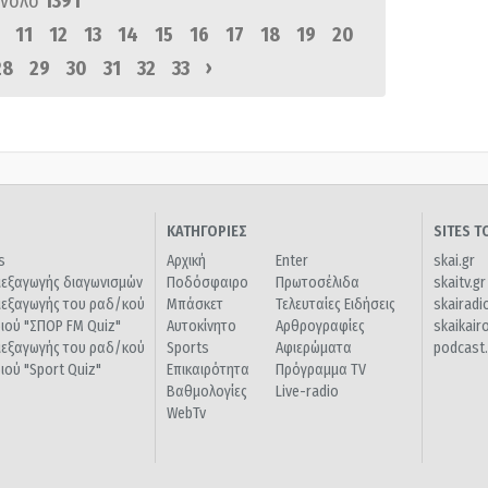
ύνολο
1391
11
12
13
14
15
16
17
18
19
20
›
28
29
30
31
32
33
ΚΑΤΗΓΟΡΙΕΣ
SITES 
s
Αρχική
Enter
skai.gr
ιεξαγωγής διαγωνισμών
Ποδόσφαιρο
Πρωτοσέλιδα
skaitv.gr
ιεξαγωγής του ραδ/κού
Μπάσκετ
Τελευταίες Ειδήσεις
skairadi
διού "ΣΠΟΡ FM Quiz"
Αυτοκίνητο
Αρθρογραφίες
skaikair
ιεξαγωγής του ραδ/κού
Sports
Αφιερώματα
podcast.
διού "Sport Quiz"
Επικαιρότητα
Πρόγραμμα TV
Βαθμολογίες
Live-radio
WebTv