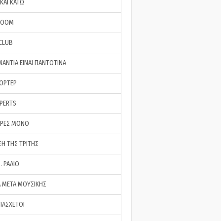
ΚΑΙ ΚΑΤΩ
ROOM
 CLUB
ΜΑΝΤΙΑ ΕΙΝΑΙ ΠΑΝΤΟΤΙΝΑ
ΠΟΡΤΕΡ
XPERTS
ΕΡΕΣ ΜΟΝΟ
ΣΗ ΤΗΣ ΤΡΙΤΗΣ
… ΡΑΔΙΟ
 ΜΕΤΑ ΜΟΥΣΙΚΗΣ
ΠΑΣΧΕΤΟΙ