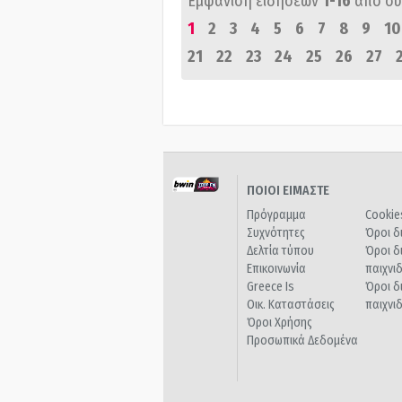
Εμφάνιση ειδήσεων
1-16
από σ
1
2
3
4
5
6
7
8
9
10
21
22
23
24
25
26
27
ΠΟΙΟΙ ΕΙΜΑΣΤΕ
Πρόγραμμα
Cookie
Συχνότητες
Όροι δ
Δελτία τύπου
Όροι δ
Επικοινωνία
παιχνι
Greece Is
Όροι δ
Οικ. Καταστάσεις
παιχνι
Όροι Χρήσης
Προσωπικά Δεδομένα