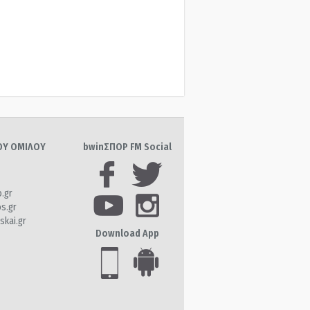
ΤΟΥ ΟΜΙΛΟΥ
bwinΣΠΟΡ FM Social
o.gr
os.gr
skai.gr
Download App