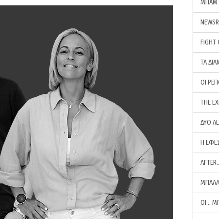
ΜΠΑΜ 
NEWS
FIGHT
ΤΑ ΔΙΑ
ΟΙ ΡΕ
THE E
ΔΥΟ Λ
Η ΕΦΕ
AFTER
ΜΠΑΛΑ
ΟΙ… Μ