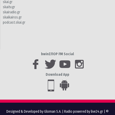
skai.gr
skaitv.gr
skairadio.gr
skaikairos.gr
podcast.skai.gr
bwinΣΠΟΡ FM Social
Download App
Designed & Developed by Gloman S.A.
|
Radio powered by live24.gr
| ©