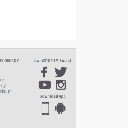
ΤΟΥ ΟΜΙΛΟΥ
bwinΣΠΟΡ FM Social
o.gr
os.gr
skai.gr
Download App