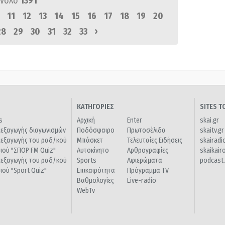
ύνολο
1391
11
12
13
14
15
16
17
18
19
20
›
28
29
30
31
32
33
ΚΑΤΗΓΟΡΙΕΣ
SITES 
s
Αρχική
Enter
skai.gr
ιεξαγωγής διαγωνισμών
Ποδόσφαιρο
Πρωτοσέλιδα
skaitv.gr
ιεξαγωγής του ραδ/κού
Μπάσκετ
Τελευταίες Ειδήσεις
skairadi
διού "ΣΠΟΡ FM Quiz"
Αυτοκίνητο
Αρθρογραφίες
skaikair
ιεξαγωγής του ραδ/κού
Sports
Αφιερώματα
podcast.
διού "Sport Quiz"
Επικαιρότητα
Πρόγραμμα TV
Βαθμολογίες
Live-radio
WebTv