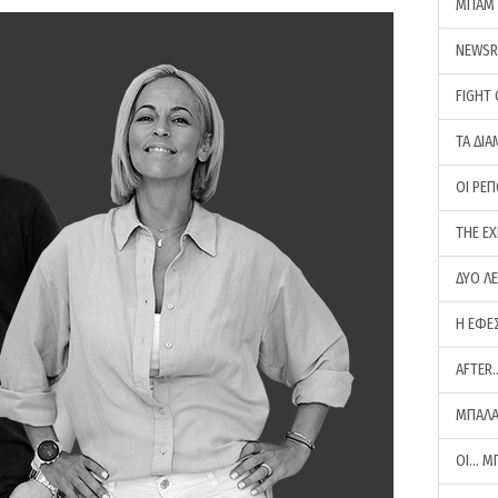
ΜΠΑΜ 
NEWS
FIGHT
ΤΑ ΔΙΑ
ΟΙ ΡΕ
THE E
ΔΥΟ Λ
Η ΕΦΕ
AFTER
ΜΠΑΛΑ
ΟΙ… Μ