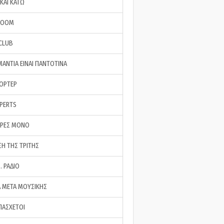
ΚΑΙ ΚΑΤΩ
ROOM
 CLUB
ΜΑΝΤΙΑ ΕΙΝΑΙ ΠΑΝΤΟΤΙΝΑ
ΠΟΡΤΕΡ
XPERTS
ΕΡΕΣ ΜΟΝΟ
ΣΗ ΤΗΣ ΤΡΙΤΗΣ
… ΡΑΔΙΟ
 ΜΕΤΑ ΜΟΥΣΙΚΗΣ
ΠΑΣΧΕΤΟΙ