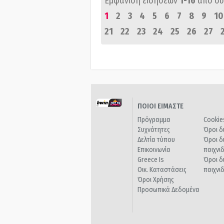
Εμφάνιση ειδήσεων
1-16
από σ
1
2
3
4
5
6
7
8
9
10
21
22
23
24
25
26
27
ΠΟΙΟΙ ΕΙΜΑΣΤΕ
Πρόγραμμα
Cookie
Συχνότητες
Όροι δ
Δελτία τύπου
Όροι δ
Επικοινωνία
παιχνι
Greece Is
Όροι δ
Οικ. Καταστάσεις
παιχνι
Όροι Χρήσης
Προσωπικά Δεδομένα