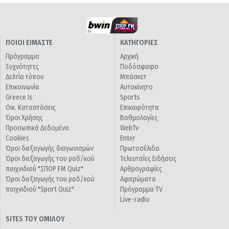
ΠΟΙΟΙ ΕΙΜΑΣΤΕ
ΚΑΤΗΓΟΡΙΕΣ
Πρόγραμμα
Αρχική
Συχνότητες
Ποδόσφαιρο
Δελτία τύπου
Μπάσκετ
Επικοινωνία
Αυτοκίνητο
Greece Is
Sports
Οικ. Καταστάσεις
Επικαιρότητα
Όροι Χρήσης
Βαθμολογίες
Προσωπικά Δεδομένα
WebTv
Cookies
Enter
Όροι διεξαγωγής διαγωνισμών
Πρωτοσέλιδα
Όροι διεξαγωγής του ραδ/κού
Τελευταίες Ειδήσεις
παιχνιδιού "ΣΠΟΡ FM Quiz"
Αρθρογραφίες
Όροι διεξαγωγής του ραδ/κού
Αφιερώματα
παιχνιδιού "Sport Quiz"
Πρόγραμμα TV
Live-radio
SITES ΤΟΥ ΟΜΙΛΟΥ