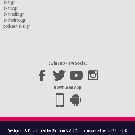
skai.gr
skaitv.gr
skairadio.gr
skaikairos.gr
podcast.skai.gr
bwinΣΠΟΡ FM Social
Download App
Designed & Developed by Gloman S.A.
|
Radio powered by live24.gr
| ©