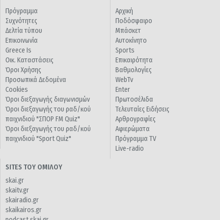
Πρόγραμμα
Αρχική
Συχνότητες
Ποδόσφαιρο
Δελτία τύπου
Μπάσκετ
Επικοινωνία
Αυτοκίνητο
Greece Is
Sports
Οικ. Καταστάσεις
Επικαιρότητα
Όροι Χρήσης
Βαθμολογίες
Προσωπικά Δεδομένα
WebTv
Cookies
Enter
Όροι διεξαγωγής διαγωνισμών
Πρωτοσέλιδα
Όροι διεξαγωγής του ραδ/κού
Τελευταίες Ειδήσεις
παιχνιδιού "ΣΠΟΡ FM Quiz"
Αρθρογραφίες
Όροι διεξαγωγής του ραδ/κού
Αφιερώματα
παιχνιδιού "Sport Quiz"
Πρόγραμμα TV
Live-radio
SITES ΤΟΥ ΟΜΙΛΟΥ
skai.gr
skaitv.gr
skairadio.gr
skaikairos.gr
podcast.skai.gr