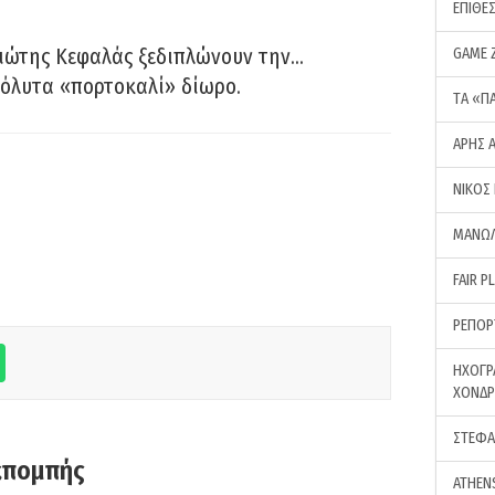
ΕΠΙΘΕ
ιώτης Κεφαλάς ξεδιπλώνουν την…
GAME 
όλυτα «πορτοκαλί» δίωρο.
ΤA «Π
ΑΡΗΣ 
ΝΙΚΟΣ
ΜΑΝΩΛ
FAIR P
ΡΕΠΟΡ
ΗΧΟΓΡ
ΧΟΝΔ
ΣΤΕΦΑ
κπομπής
ATHEN