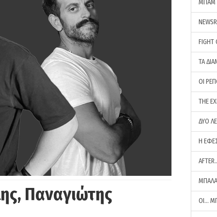
ΜΠΑΜ 
NEWS
FIGHT
ΤΑ ΔΙΑ
ΟΙ ΡΕ
THE E
ΔΥΟ Λ
Η ΕΦΕ
AFTER
ΜΠΑΛΑ
ης, Παναγιώτης
ΟΙ… Μ