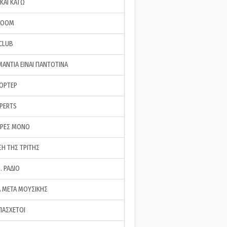
ΚΑΙ ΚΑΤΩ
ROOM
 CLUB
ΜΑΝΤΙΑ ΕΙΝΑΙ ΠΑΝΤΟΤΙΝΑ
ΠΟΡΤΕΡ
XPERTS
ΕΡΕΣ ΜΟΝΟ
ΣΗ ΤΗΣ ΤΡΙΤΗΣ
… ΡΑΔΙΟ
 ΜΕΤΑ ΜΟΥΣΙΚΗΣ
ΠΑΣΧΕΤΟΙ