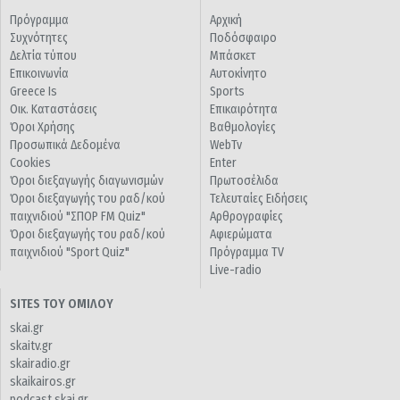
Πρόγραμμα
Αρχική
Συχνότητες
Ποδόσφαιρο
Δελτία τύπου
Μπάσκετ
Επικοινωνία
Αυτοκίνητο
Greece Is
Sports
Οικ. Καταστάσεις
Επικαιρότητα
Όροι Χρήσης
Βαθμολογίες
Προσωπικά Δεδομένα
WebTv
Cookies
Enter
Όροι διεξαγωγής διαγωνισμών
Πρωτοσέλιδα
Όροι διεξαγωγής του ραδ/κού
Τελευταίες Ειδήσεις
παιχνιδιού "ΣΠΟΡ FM Quiz"
Αρθρογραφίες
Όροι διεξαγωγής του ραδ/κού
Αφιερώματα
παιχνιδιού "Sport Quiz"
Πρόγραμμα TV
Live-radio
SITES ΤΟΥ ΟΜΙΛΟΥ
skai.gr
skaitv.gr
skairadio.gr
skaikairos.gr
podcast.skai.gr