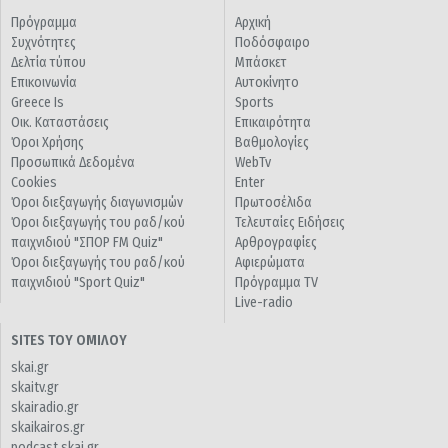
Πρόγραμμα
Αρχική
Συχνότητες
Ποδόσφαιρο
Δελτία τύπου
Μπάσκετ
Επικοινωνία
Αυτοκίνητο
Greece Is
Sports
Οικ. Καταστάσεις
Επικαιρότητα
Όροι Χρήσης
Βαθμολογίες
Προσωπικά Δεδομένα
WebTv
Cookies
Enter
Όροι διεξαγωγής διαγωνισμών
Πρωτοσέλιδα
Όροι διεξαγωγής του ραδ/κού
Τελευταίες Ειδήσεις
παιχνιδιού "ΣΠΟΡ FM Quiz"
Αρθρογραφίες
Όροι διεξαγωγής του ραδ/κού
Αφιερώματα
παιχνιδιού "Sport Quiz"
Πρόγραμμα TV
Live-radio
SITES ΤΟΥ ΟΜΙΛΟΥ
skai.gr
skaitv.gr
skairadio.gr
skaikairos.gr
podcast.skai.gr