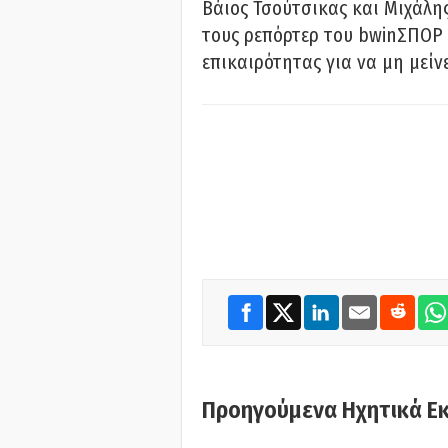
Βάιος Τσούτσικας και Μιχάλης
τους ρεπόρτερ του bwinΣΠΟΡ 
επικαιρότητας για να μη μείν
Προηγούμενα Ηχητικά Ε