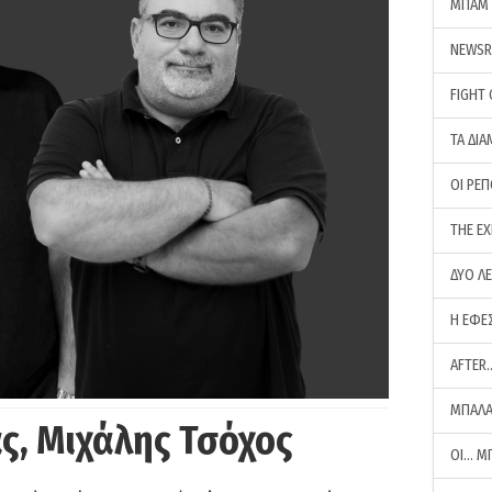
ΜΠΑΜ 
NEWS
FIGHT
ΤΑ ΔΙΑ
ΟΙ ΡΕ
THE E
ΔΥΟ Λ
Η ΕΦΕ
AFTER
ΜΠΑΛΑ
ς, Μιχάλης Τσόχος
ΟΙ… Μ