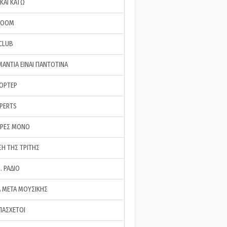
ΚΑΙ ΚΑΤΩ
ROOM
 CLUB
ΜΑΝΤΙΑ ΕΙΝΑΙ ΠΑΝΤΟΤΙΝΑ
ΠΟΡΤΕΡ
XPERTS
ΕΡΕΣ ΜΟΝΟ
ΣΗ ΤΗΣ ΤΡΙΤΗΣ
… ΡΑΔΙΟ
 ΜΕΤΑ ΜΟΥΣΙΚΗΣ
ΠΑΣΧΕΤΟΙ