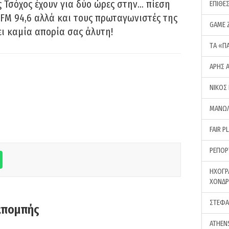
 Τσόχος έχουν για δύο ώρες στην… πίεση
ΕΠΙΘΕ
FM 94,6 αλλά και τους πρωταγωνιστές της
GAME 
ει καμία απορία σας άλυτη!
ΤA «Π
ΑΡΗΣ 
ΝΙΚΟΣ
ΜΑΝΩΛ
FAIR P
ΡΕΠΟΡ
ΗΧΟΓΡ
ΧΟΝΔ
ΣΤΕΦΑ
κπομπής
ATHEN