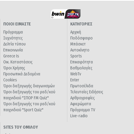
ΠΟΙΟΙ ΕΙΜΑΣΤΕ
ΚΑΤΗΓΟΡΙΕΣ
Πρόγραμμα
Αρχική
Συχνότητες
Ποδόσφαιρο
Δελτία τύπου
Μπάσκετ
Επικοινωνία
Αυτοκίνητο
Greece Is
Sports
Οικ. Καταστάσεις
Επικαιρότητα
Όροι Χρήσης
Βαθμολογίες
Προσωπικά Δεδομένα
WebTv
Cookies
Enter
Όροι διεξαγωγής διαγωνισμών
Πρωτοσέλιδα
Όροι διεξαγωγής του ραδ/κού
Τελευταίες Ειδήσεις
παιχνιδιού "ΣΠΟΡ FM Quiz"
Αρθρογραφίες
Όροι διεξαγωγής του ραδ/κού
Αφιερώματα
παιχνιδιού "Sport Quiz"
Πρόγραμμα TV
Live-radio
SITES ΤΟΥ ΟΜΙΛΟΥ