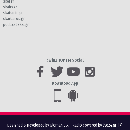
skai.gr
skaitv.gr
skairadio.gr
skaikairos.gr
podcast.skai.gr
bwinΣΠΟΡ FM Social
Download App
Designed & Developed by Gloman S.A.
|
Radio powered by live24.gr
| ©