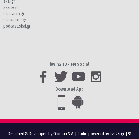
skai.gr
skaitv.gr
skairadio.gr
skaikairos.gr
podcast.skai.gr
bwinΣΠΟΡ FM Social
Download App
Designed & Developed by Gloman S.A.
|
Radio powered by live24.gr
| ©