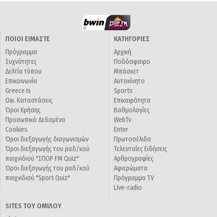
ΠΟΙΟΙ ΕΙΜΑΣΤΕ
ΚΑΤΗΓΟΡΙΕΣ
Πρόγραμμα
Αρχική
Συχνότητες
Ποδόσφαιρο
Δελτία τύπου
Μπάσκετ
Επικοινωνία
Αυτοκίνητο
Greece Is
Sports
Οικ. Καταστάσεις
Επικαιρότητα
Όροι Χρήσης
Βαθμολογίες
Προσωπικά Δεδομένα
WebTv
Cookies
Enter
Όροι διεξαγωγής διαγωνισμών
Πρωτοσέλιδα
Όροι διεξαγωγής του ραδ/κού
Τελευταίες Ειδήσεις
παιχνιδιού "ΣΠΟΡ FM Quiz"
Αρθρογραφίες
Όροι διεξαγωγής του ραδ/κού
Αφιερώματα
παιχνιδιού "Sport Quiz"
Πρόγραμμα TV
Live-radio
SITES ΤΟΥ ΟΜΙΛΟΥ