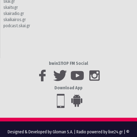
skai.gr
skaitv.gr
skairadio.gr
skaikairos.gr
podcast.skai.gr
bwinΣΠΟΡ FM Social
Download App
Designed & Developed by Gloman S.A.
|
Radio powered by live24.gr
| ©