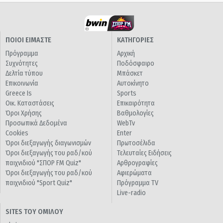
ΠΟΙΟΙ ΕΙΜΑΣΤΕ
ΚΑΤΗΓΟΡΙΕΣ
Πρόγραμμα
Αρχική
Συχνότητες
Ποδόσφαιρο
Δελτία τύπου
Μπάσκετ
Επικοινωνία
Αυτοκίνητο
Greece Is
Sports
Οικ. Καταστάσεις
Επικαιρότητα
Όροι Χρήσης
Βαθμολογίες
Προσωπικά Δεδομένα
WebTv
Cookies
Enter
Όροι διεξαγωγής διαγωνισμών
Πρωτοσέλιδα
Όροι διεξαγωγής του ραδ/κού
Τελευταίες Ειδήσεις
παιχνιδιού "ΣΠΟΡ FM Quiz"
Αρθρογραφίες
Όροι διεξαγωγής του ραδ/κού
Αφιερώματα
παιχνιδιού "Sport Quiz"
Πρόγραμμα TV
Live-radio
SITES ΤΟΥ ΟΜΙΛΟΥ