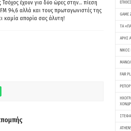
 Τσόχος έχουν για δύο ώρες στην… πίεση
ΕΠΙΘΕ
FM 94,6 αλλά και τους πρωταγωνιστές της
GAME 
ει καμία απορία σας άλυτη!
ΤA «Π
ΑΡΗΣ 
ΝΙΚΟΣ
ΜΑΝΩΛ
FAIR P
ΡΕΠΟΡ
ΗΧΟΓΡ
ΧΟΝΔ
ΣΤΕΦΑ
κπομπής
ATHEN