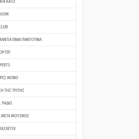
ΚΑΙ ΚΑΤΩ
ROOM
 CLUB
ΜΑΝΤΙΑ ΕΙΝΑΙ ΠΑΝΤΟΤΙΝΑ
ΠΟΡΤΕΡ
XPERTS
ΕΡΕΣ ΜΟΝΟ
ΣΗ ΤΗΣ ΤΡΙΤΗΣ
… ΡΑΔΙΟ
 ΜΕΤΑ ΜΟΥΣΙΚΗΣ
ΠΑΣΧΕΤΟΙ