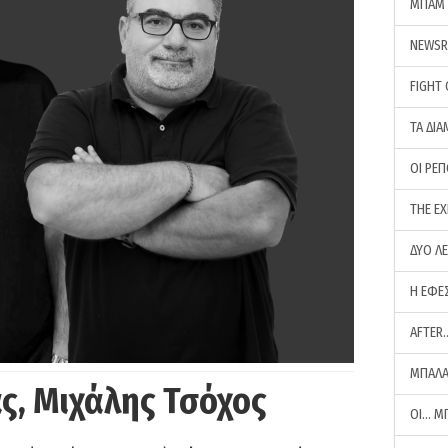
ΜΠΑΜ 
NEWS
FIGHT
ΤΑ ΔΙΑ
ΟΙ ΡΕ
THE E
ΔΥΟ Λ
Η ΕΦΕ
AFTER
ΜΠΑΛΑ
ς, Μιχάλης Τσόχος
ΟΙ… Μ