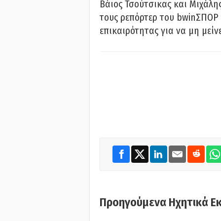
Βάιος Τσούτσικας και Μιχάλης
τους ρεπόρτερ του bwinΣΠΟΡ 
επικαιρότητας για να μη μείν
Προηγούμενα Ηχητικά Ε