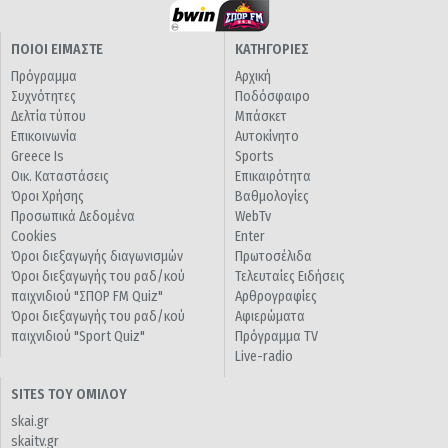
ΠΟΙΟΙ ΕΙΜΑΣΤΕ
ΚΑΤΗΓΟΡΙΕΣ
Πρόγραμμα
Αρχική
Συχνότητες
Ποδόσφαιρο
Δελτία τύπου
Μπάσκετ
Επικοινωνία
Αυτοκίνητο
Greece Is
Sports
Οικ. Καταστάσεις
Επικαιρότητα
Όροι Χρήσης
Βαθμολογίες
Προσωπικά Δεδομένα
WebTv
Cookies
Enter
Όροι διεξαγωγής διαγωνισμών
Πρωτοσέλιδα
Όροι διεξαγωγής του ραδ/κού
Τελευταίες Ειδήσεις
παιχνιδιού "ΣΠΟΡ FM Quiz"
Αρθρογραφίες
Όροι διεξαγωγής του ραδ/κού
Αφιερώματα
παιχνιδιού "Sport Quiz"
Πρόγραμμα TV
Live-radio
SITES ΤΟΥ ΟΜΙΛΟΥ
skai.gr
skaitv.gr