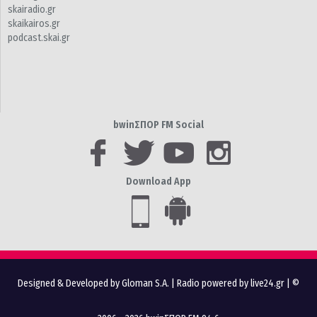
skairadio.gr
skaikairos.gr
podcast.skai.gr
bwinΣΠΟΡ FM Social
Download App
Designed & Developed by Gloman S.A.
|
Radio powered by live24.gr
| ©