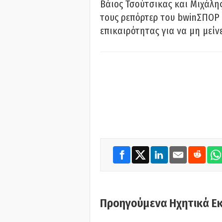
Βάιος Τσούτσικας και Μιχάλης
τους ρεπόρτερ του bwinΣΠΟΡ 
επικαιρότητας για να μη μείν
Προηγούμενα Ηχητικά Ε