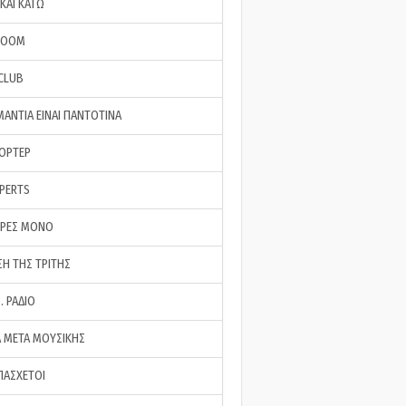
ΚΑΙ ΚΑΤΩ
ROOM
 CLUB
ΜΑΝΤΙΑ ΕΙΝΑΙ ΠΑΝΤΟΤΙΝΑ
ΠΟΡΤΕΡ
XPERTS
ΕΡΕΣ ΜΟΝΟ
ΣΗ ΤΗΣ ΤΡΙΤΗΣ
… ΡΑΔΙΟ
 ΜΕΤΑ ΜΟΥΣΙΚΗΣ
ΠΑΣΧΕΤΟΙ