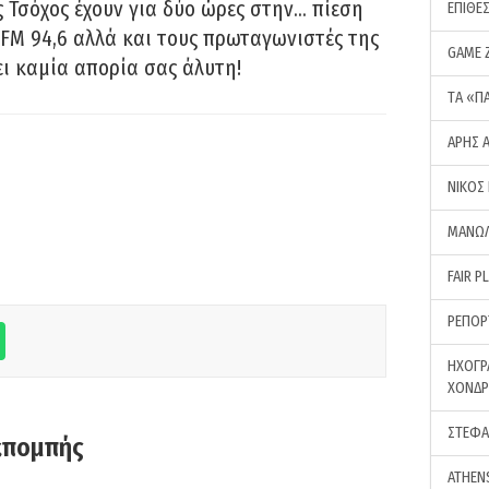
 Τσόχος έχουν για δύο ώρες στην… πίεση
ΕΠΙΘΕ
FM 94,6 αλλά και τους πρωταγωνιστές της
GAME 
ει καμία απορία σας άλυτη!
ΤA «Π
ΑΡΗΣ 
ΝΙΚΟΣ
ΜΑΝΩΛ
FAIR P
ΡΕΠΟΡ
ΗΧΟΓΡ
ΧΟΝΔ
ΣΤΕΦΑ
κπομπής
ATHEN