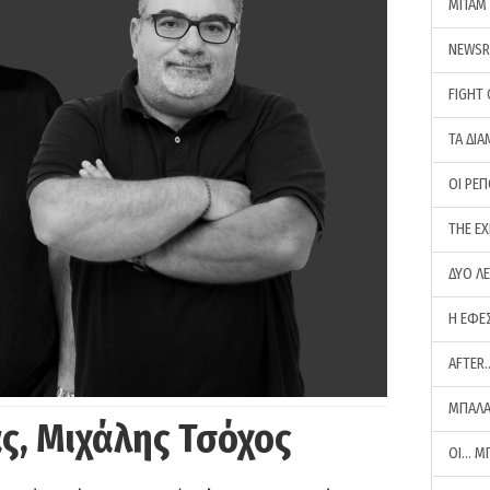
ΜΠΑΜ 
NEWS
FIGHT
ΤΑ ΔΙΑ
ΟΙ ΡΕ
THE E
ΔΥΟ Λ
Η ΕΦΕ
AFTER
ΜΠΑΛΑ
ς, Μιχάλης Τσόχος
ΟΙ… Μ